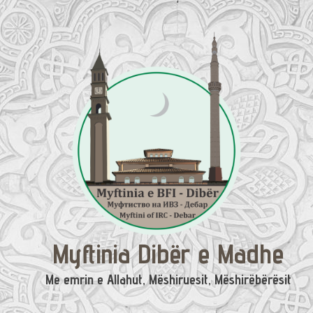
Skip
to
content
Myftinia Dibër e Madhe
Me emrin e Allahut, Mëshiruesit, Mëshirëbërësit