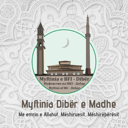
Skip
to
content
Myftinia Dibër e Madhe
Me emrin e Allahut, Mëshiruesit, Mëshirëbërësit