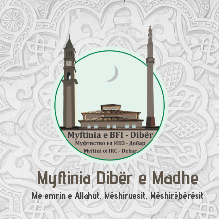
Skip
to
content
Myftinia Dibër e Madhe
Me emrin e Allahut, Mëshiruesit, Mëshirëbërësit