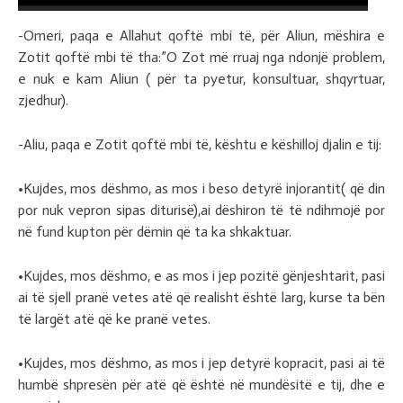
-Omeri, paqa e Allahut qoftë mbi të, për Aliun, mëshira e
Zotit qoftë mbi të tha:”O Zot më rruaj nga ndonjë problem,
e nuk e kam Aliun ( për ta pyetur, konsultuar, shqyrtuar,
zjedhur).
-Aliu, paqa e Zotit qoftë mbi të, kështu e këshilloj djalin e tij:
•Kujdes, mos dëshmo, as mos i beso detyrë injorantit( që din
por nuk vepron sipas diturisë),ai dëshiron të të ndihmojë por
në fund kupton për dëmin që ta ka shkaktuar.
•Kujdes, mos dëshmo, e as mos i jep pozitë gënjeshtarit, pasi
ai të sjell pranë vetes atë që realisht është larg, kurse ta bën
të largët atë që ke pranë vetes.
•Kujdes, mos dëshmo, as mos i jep detyrë kopracit, pasi ai të
humbë shpresën për atë që është në mundësitë e tij, dhe e