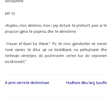
nevojshme
për ty.
•Kujdes, mos dëshmo, mos i jep detyrë të prishurit, pasi ai të
propzon gjëra të paqena, dhe të dëmshme.
-Hasan el-Basri ka thënë:” Po të mos gjendeshin në mesin
tonë njerëz të ditur që na këshillojnë, na përkujtojnë dhe
terheqin vërejtjen, do poshtronim veten kur do vepronim
instiktivisht.”
A jemi vërtetë dëshmitarë
Hudheni diku larg Jusufin
Lëvizje
te
postimet