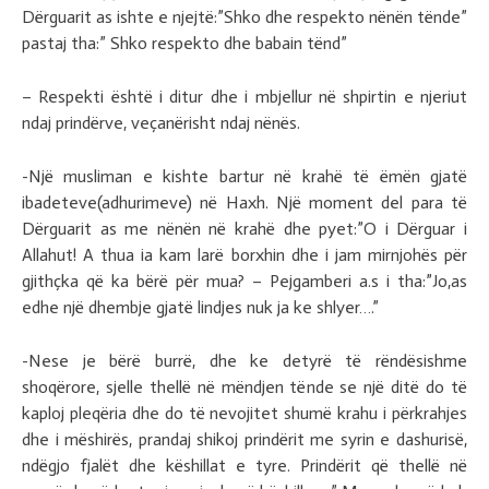
Dërguarit as ishte e njejtë:”Shko dhe respekto nënën tënde”
pastaj tha:” Shko respekto dhe babain tënd”
– Respekti është i ditur dhe i mbjellur në shpirtin e njeriut
ndaj prindërve, veçanërisht ndaj nënës.
-Një musliman e kishte bartur në krahë të ëmën gjatë
ibadeteve(adhurimeve) në Haxh. Një moment del para të
Dërguarit as me nënën në krahë dhe pyet:”O i Dërguar i
Allahut! A thua ia kam larë borxhin dhe i jam mirnjohës për
gjithçka që ka bërë për mua? – Pejgamberi a.s i tha:”Jo,as
edhe një dhembje gjatë lindjes nuk ja ke shlyer….”
-Nese je bërë burrë, dhe ke detyrë të rëndësishme
shoqërore, sjelle thellë në mëndjen tënde se një ditë do të
kaploj pleqëria dhe do të nevojitet shumë krahu i përkrahjes
dhe i mëshirës, prandaj shikoj prindërit me syrin e dashurisë,
ndëgjo fjalët dhe këshillat e tyre. Prindërit që thellë në