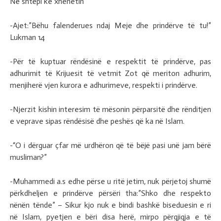
Në shtëpi ke xhenetin
-Ajet:”Bëhu falenderues ndaj Meje dhe prindërve të tu!”
Lukman 14
-Për të kuptuar rëndësinë e respektit të prindërve, pas
adhurimit të Krijuesit të vetmit Zot që meriton adhurim,
menjiherë vjen kurora e adhurimeve, respekti i prindërve.
-Njerzit kishin interesim të mësonin përparsitë dhe rënditjen
e veprave sipas rëndësisë dhe peshës që ka në Islam.
-“O i dërguar çfar më urdhëron që të bëjë pasi unë jam bërë
musliman?”
-Muhammedi a.s edhe përse u ritë jetim, nuk përjetoj shumë
përkdheljen e prindërve përsëri tha:”Shko dhe respekto
nënën tënde” – Sikur kjo nuk e bindi bashkë biseduesin e ri
në Islam, pyetjen e bëri disa herë, mirpo përgjigja e të