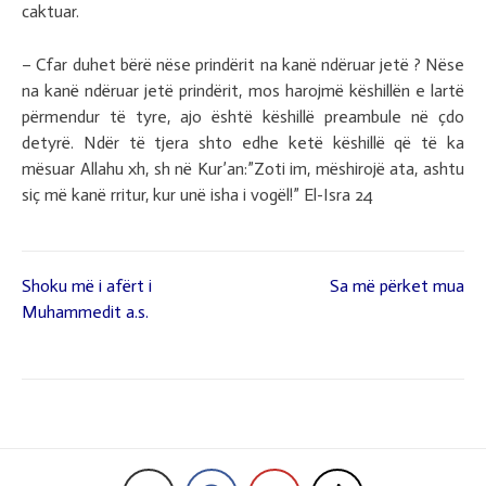
caktuar.
– Cfar duhet bërë nëse prindërit na kanë ndëruar jetë ? Nëse
na kanë ndëruar jetë prindërit, mos harojmë këshillën e lartë
përmendur të tyre, ajo është këshillë preambule në çdo
detyrë. Ndër të tjera shto edhe ketë këshillë që të ka
mësuar Allahu xh, sh në Kur’an:”Zoti im, mëshirojë ata, ashtu
siç më kanë rritur, kur unë isha i vogël!” El-Isra 24
Shoku më i afërt i
Sa më përket mua
Lëvizje
Muhammedit a.s.
te
postimet