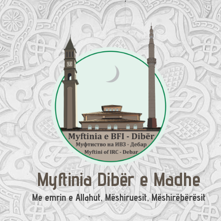
Skip
to
content
Myftinia Dibër e Madhe
Me emrin e Allahut, Mëshiruesit, Mëshirëbërësit