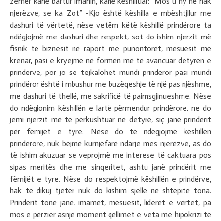
zemër kanë bartur imanin, kanë këshilluar:” Mos u hy në hak
njerëzve, se ka Zot” -Kjo është këshilla e mbështjllur me
dashuri të vërtetë, nëse vetëm këtë këshillë prindërore ta
ndëgjojmë me dashuri dhe respekt, sot do ishim njerzit më
fisnik të biznesit në raport me punontorët, mësuesit më
krenar, pasi e kryejmë në formën më të avancuar detyrën e
prindërve, por jo se tejkalohet mundi prindëror pasi mundi
prindëror është i mbushur me buzëqeshje të një pas njëshme,
me dashuri të thellë, me sakrificë të paimsgjinueshme. Nëse
do ndëgjonim këshillën e lartë përmendur prindërore, ne do
jemi njerzit më të përkushtuar në detyrë, siç janë prindërit
për fëmijët e tyre. Nëse do të ndëgjojmë këshillën
prindërore, nuk bëjmë kurnjëfarë ndarje mes njerëzve, as do
të ishim akuzuar se veprojmë me interese të caktuara pos
sipas meritës dhe me sinqeritet, ashtu janë prindërit me
fëmijët e tyre. Nëse do respektojmë këshillën e prindërve,
hak të dikuj tjetër nuk do kishim sjellë në shtëpitë tona.
Prindërit tonë janë, imamët, mësuesit, liderët e vërtet, pa
mos e përzier asnjë moment qëllimet e veta me hipokrizi të