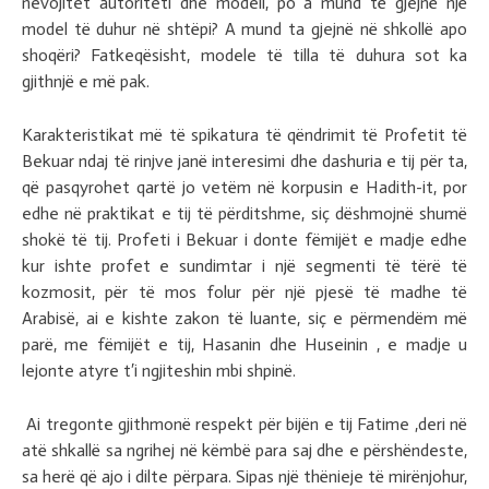
nevojitet autoriteti dhe modeli, po a mund të gjejnë një
model të duhur në shtëpi? A mund ta gjejnë në shkollë apo
shoqëri? Fatkeqësisht, modele të tilla të duhura sot ka
gjithnjë e më pak.
Karakteristikat më të spikatura të qëndrimit të Profetit të
Bekuar ndaj të rinjve janë interesimi dhe dashuria e tij për ta,
që pasqyrohet qartë jo vetëm në korpusin e Hadith-it, por
edhe në praktikat e tij të përditshme, siç dëshmojnë shumë
shokë të tij. Profeti i Bekuar i donte fëmijët e madje edhe
kur ishte profet e sundimtar i një segmenti të tërë të
kozmosit, për të mos folur për një pjesë të madhe të
Arabisë, ai e kishte zakon të luante, siç e përmendëm më
parë, me fëmijët e tij, Hasanin dhe Huseinin , e madje u
lejonte atyre t′i ngjiteshin mbi shpinë.
Ai tregonte gjithmonë respekt për bijën e tij Fatime ,deri në
atë shkallë sa ngrihej në këmbë para saj dhe e përshëndeste,
sa herë që ajo i dilte përpara. Sipas një thënieje të mirënjohur,