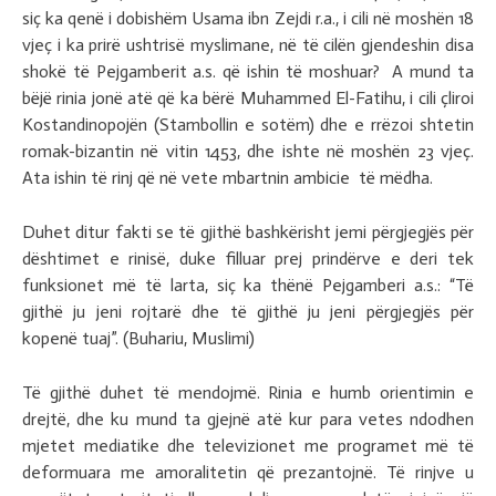
siç ka qenë i dobishëm Usama ibn Zejdi r.a., i cili në moshën 18
vjeç i ka prirë ushtrisë myslimane, në të cilën gjendeshin disa
shokë të Pejgamberit a.s. që ishin të moshuar? A mund ta
bëjë rinia jonë atë që ka bërë Muhammed El-Fatihu, i cili çliroi
Kostandinopojën (Stambollin e sotëm) dhe e rrëzoi shtetin
romak-bizantin në vitin 1453, dhe ishte në moshën 23 vjeç.
Ata ishin të rinj që në vete mbartnin ambicie të mëdha.
Duhet ditur fakti se të gjithë bashkërisht jemi përgjegjës për
dështimet e rinisë, duke filluar prej prindërve e deri tek
funksionet më të larta, siç ka thënë Pejgamberi a.s.: “Të
gjithë ju jeni rojtarë dhe të gjithë ju jeni përgjegjës për
kopenë tuaj”. (Buhariu, Muslimi)
Të gjithë duhet të mendojmë. Rinia e humb orientimin e
drejtë, dhe ku mund ta gjejnë atë kur para vetes ndodhen
mjetet mediatike dhe televizionet me programet më të
deformuara me amoralitetin që prezantojnë. Të rinjve u