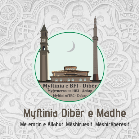
Skip
to
content
Myftinia Dibër e Madhe
Me emrin e Allahut, Mëshiruesit, Mëshirëbërësit