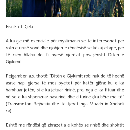
Fisnik ef. Çela
A ka gjë më esenciale për myslimanin se të interesohet për
rolin e rinisë sonë dhe njohjen e rëndësisë së kësaj etape, për
të cilën Allahu do t’i pyesë njerëzit posaçërisht Ditën e
Gjykimit.
Pejgamberi a.s. thotë: “Ditën e Gjykimit robi nuk do të hedhë
asnjë hap, gjersa të mos pyetet për katër gjëra: ku e ka
harxhuar jetën, si e ka jetuar rininë, prej nga e ka fituar dhe
në se e ka shpenzuar pasurinë, dhe diturinë çka bërë me të”
(Transmeton Bejhekiu dhe të tjerët nga Muadh in Xhebeli
r.a).
Është me rëndësi që zbrazëtia e kohës së rinisë dhe shpirtit