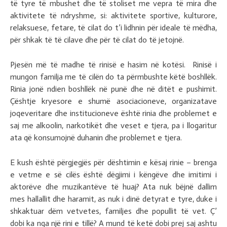
të tyre të mbushet dhe të stoliset me vepra të mira dhe
aktivitete të ndryshme, si: aktivitete sportive, kulturore,
relaksuese, fetare, të cilat do t’i lidhnin për ideale të mëdha,
për shkak të të cilave dhe për të cilat do të jetojnë.
Pjesën më të madhe të rinisë e hasim në kotësi. Rinisë i
mungon familja me të cilën do ta përmbushte këtë boshllëk.
Rinia jonë ndien boshllëk në punë dhe në ditët e pushimit.
Çështje kryesore e shumë asociacioneve, organizatave
joqeveritare dhe institucioneve është rinia dhe problemet e
saj me alkoolin, narkotikët dhe veset e tjera, pa i llogaritur
ata që konsumojnë duhanin dhe problemet e tjera.
E kush është përgjegjës për dështimin e kësaj rinie – brenga
e vetme e së cilës është dëgjimi i këngëve dhe imitimi i
aktorëve dhe muzikantëve të huaj? Ata nuk bëjnë dallim
mes hallallit dhe haramit, as nuk i dinë detyrat e tyre, duke i
shkaktuar dëm vetvetes, familjes dhe popullit të vet. Ç’
dobi ka nga një rini e tillë? A mund të ketë dobi prej saj ashtu