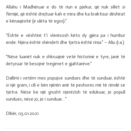
Allahu i Madhëruar e do të riun e pjekur, që nuk sillet si
fëmijë, që është drejtuar kah e mira dhe ka braktisur dëshirat
e kënaqësitë (e ulëta të egos).”
“Është e vështirë t’i vlerësosh këto dy gjëra pa i humbur
ende: Njëra është shëndeti dhe tjetra është rinia.” – Aliu (r.a.)
“Nëse luanët nuk e shkruajnë vetë historinë e tyre, janë të
detyruar të besojnë tregimet e gjahtarëve.”
Dallimi i vetëm mes popujve sundues dhe të sunduar, është
si një gram, i cili e bën njërën anë të peshores më të rëndë se
tjetra. Nëse ke një grusht njerëzish të edukuar, je popull
sundues, nëse jo, je i sunduar…”
Dibër, 05.01.2021