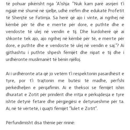
të pohuar pikërisht nga ′A′ishja: ″Nuk kam parë asnjeri t′i
ngjajë më shumë në sjellje, udhë rrëfim dhe edukatë Profetit
të Shenjtë se Fatimja. Sa herë që ajo i vinte, ai ngrihej në
këmbë për të dhe e merrte për dore, e puthte dhe e
vendoste të ulej në vendin e tij. Dhe kurdoherë që ai
shkonte tek ajo, ajo ngrihej në këmbë për të, e merrte për
dore, e puthte dhe e vendoste të ulej në vendin e saj.″? Ai
gjithashtu i puthte shpesh fëmijët dhe nipat e tij dhe i
urdhëronte muslimanët të bënin njëlloj.
Ai i urdhëronte ata që jo vetëm t′i respektonin pasardhësit e
tyre, por t′i trajtonin me butësi të madhe, përfshi
përkëdheljen e përqafimin. Ai e theksoi se fëmijët ishin
dhuratat e Zotit për prindërit dhe rritja e përkujdesja e tyre
ishte detyrë fetare dhe përgjegjësi e detyrueshme për ta.
Ai, në të vërtetë, i quajti fëmijët ″lulet e Zotit″.
Përfundimisht disa thënie për rininë: