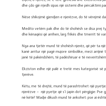
dhe çdo gjë rrjedh sipas një sistemi dhe përcaktimi pa
Nëse shikojmë gjendjen e njerëzve, do të vërejmë dal
Medito vetëm pak dhe do të shohësh se disa prej tyr
dhe kënaqësi që arrihen, larg frikës dhe tmerrit të var
Nga ana tjetër mund të shohësh njerëz, që për ta një
kanë arritur një pagë mujore simbolike, mezi arrijnë
janë të pakëndshëm, të padëshiruar e të neveritshëm
Ekziston edhe një palë e tretë mes kategorisë së p
tjerëve.
Këtu, me të drejtë, mund të parashtrohet një pyetje,
njerëzve – një pyetje që s’i japin dot përgjigje: Pse 
në këtë? Madje dikush mund të ankohet: pse ai është i