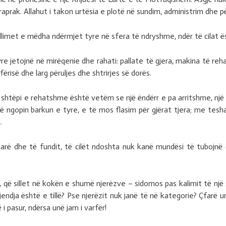
raprak. Allahut i takon urtësia e plotë në sundim, administrim dhe p
limet e mëdha ndërmjet tyre në sfera të ndryshme, ndër të cilat ës
e jetojnë në mirëqenie dhe rahati: pallate të gjera, makina të re
fërisë dhe larg përuljes dhe shtrirjes së dorës.
 shtëpi e rehatshme është vetëm se një ëndërr e pa arritshme, një
 të ngopin barkun e tyre, e të mos flasim për gjërat tjera; me tesh
.
arë dhe të fundit, të cilët ndoshta nuk kanë mundësi të tubojnë c
 që sillet në kokën e shumë njerëzve – sidomos pas kalimit të një s
gjendja është e tillë? Pse njerëzit nuk janë të në kategorie? Çfarë u
 pasur, ndërsa unë jam i varfër!