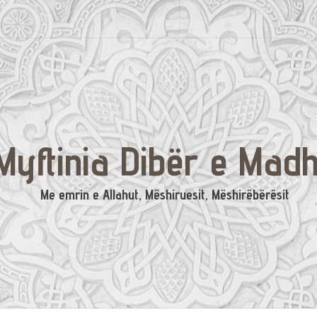
Myftinia Dibër e Mad
Me emrin e Allahut, Mëshiruesit, Mëshirëbërësit