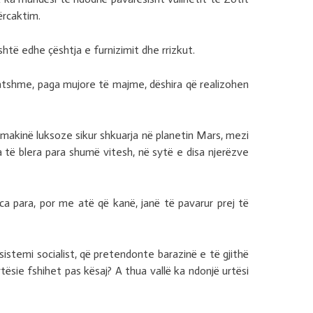
ërcaktim.
htë edhe çështja e furnizimit dhe rrizkut.
hatshme, paga mujore të majme, dëshira që realizohen
 makinë luksoze sikur shkuarja në planetin Mars, mezi
a të blera para shumë vitesh, në sytë e disa njerëzve
a para, por me atë që kanë, janë të pavarur prej të
istemi socialist, që pretendonte barazinë e të gjithë
rtësie fshihet pas kësaj? A thua vallë ka ndonjë urtësi