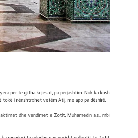
yera për të gjitha krijesat, pa përjashtim. Nuk ka kush
 në tokë i nënshtrohet vetëm Atij, me apo pa dëshirë.
rcaktimet dhe vendimet e Zotit, Muhamedin a.s., mbi
uk ka mundësi të ndodhë pavarësisht vullnetit të Zotit