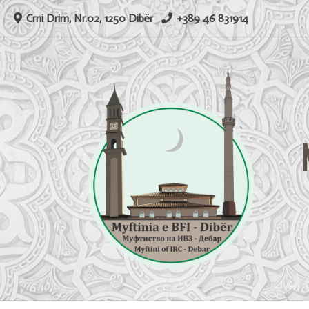
Skip
Crni Drim, Nr.02, 1250 Dibër
+389 46 831914
to
content