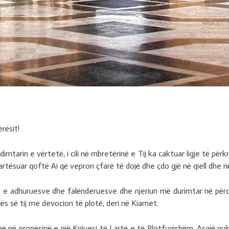
rësit!
tarin e vërtetë, i cili në mbretërinë e Tij ka caktuar ligje të përkr
 Lartësuar qoftë Ai që vepron çfarë të dojë dhe çdo gjë në qiell dhe
ë e adhuruesve dhe falënderuesve dhe njeriun më durimtar në pë
gës së tij me devocion të plotë, deri në Kiamet.
janë në pronësinë e një Krijuesi të Lartë e të Plotfuqishëm. Asgjë n