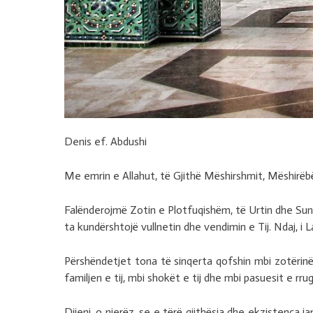
Denis ef. Abdushi
Me emrin e Allahut, të Gjithë Mëshirshmit, Mëshirëbë
Falënderojmë Zotin e Plotfuqishëm, të Urtin dhe Sundim
ta kundërshtojë vullnetin dhe vendimin e Tij. Ndaj, i
Përshëndetjet tona të sinqerta qofshin mbi zotërin
familjen e tij, mbi shokët e tij dhe mbi pasuesit e rru
Dijeni, o njerëz, se e tërë gjithësia dhe ekzistenca 