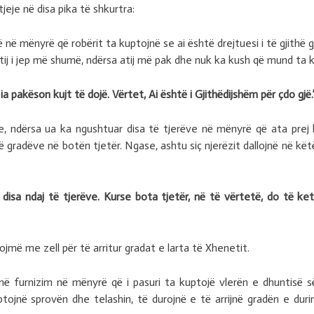
tjeje në disa pika të shkurtra:
 në mënyrë që robërit ta kuptojnë se ai është drejtuesi i të gjithë 
këtij i jep më shumë, ndërsa atij më pak dhe nuk ka kush që mund ta
ia pakëson kujt të dojë. Vërtet, Ai është i Gjithëdijshëm për çdo gjë.
ve, ndërsa ua ka ngushtuar disa të tjerëve në mënyrë që ata prej
gradëve në botën tjetër. Ngase, ashtu siç njerëzit dallojnë në kët
në disa ndaj të tjerëve. Kurse bota tjetër, në të vërtetë, do të
tojmë me zell për të arritur gradat e larta të Xhenetit.
ë furnizim në mënyrë që i pasuri ta kuptojë vlerën e dhuntisë së 
tojnë sprovën dhe telashin, të durojnë e të arrijnë gradën e durim