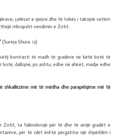
gjërave, çelësat e qiejve dhe të tokës i takojnë vetëm
 kthejë mbrapsht vendimin e Zotit.
”
(Sureja Shura: 12)
 këtij kontrasti të madh të gradëve në këtë botë të
ë botë, dallojnë, po ashtu, edhe në ahiret, madje edhe
 ketë shkallëzime më të mëdha dhe parapëlqime më të
Zotit, ta falënderojë për të dhe të arrijë gradët e
tarëve, për të cilët është përgatitur një shpërblim i