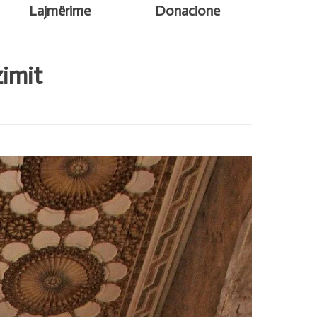
Lajmërime
Donacione
zimit