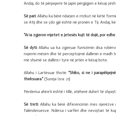
Andaj, do të përpiqemi të japin përgjigjen e kësaj çësh
Së pari:
Allahu ka bërë ndarjen e rrizkut në këtë formë
se Atij dhe se çdo gjë është në pronën e Tij. Andaj, 
“Ai ia zgjeron mjetet e jetesës kujt të dojë, por edhe 
Së dyti:
Allahu ua ka zgjeruar furnizimin disa robër
nxjerrin mësim dhe të perceptojmë dallimin e madh të 
më shumë se dallimi i tyre në jetën e kësaj bote.
Allahu i Lartësuar thotë:
“Shiko, si ne i parapëlqej
theksuara.”
(Sureja Isra: 21)
Përderisa ahireti është i tillë, atëherë duhet të shpej
Së treti:
Allahu ka bërë diferencimin mes njerëzve n
falënderuesve. Ndërsa i varfëri dhe nevojtari të kup