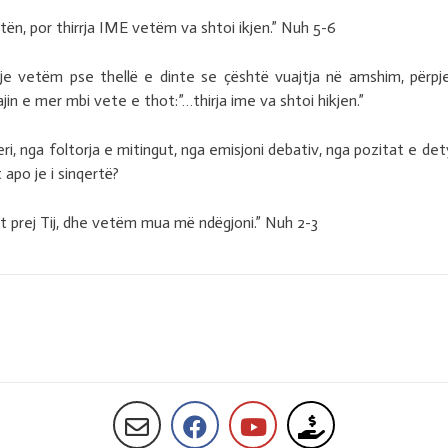
itën, por thirrja IME vetëm va shtoi ikjen.” Nuh 5-6
irrje vetëm pse thellë e dinte se çështë vuajtja në amshim, përpj
jin e mer mbi vete e thot:”…thirja ime va shtoi hikjen.”
, nga foltorja e mitingut, nga emisjoni debativ, nga pozitat e dety
 apo je i sinqertë?
ekt prej Tij, dhe vetëm mua më ndëgjoni.” Nuh 2-3