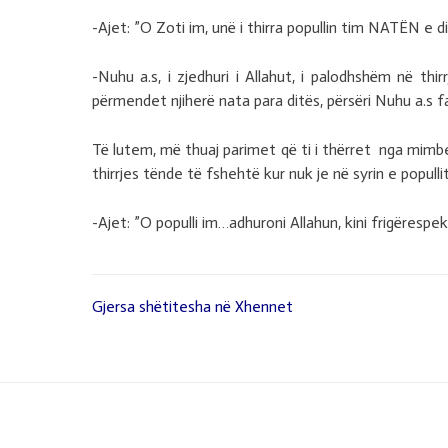
-Ajet: ”O Zoti im, unë i thirra popullin tim NATËN e d
-Nuhu a.s, i zjedhuri i Allahut, i palodhshëm në th
përmendet njiherë nata para ditës, përsëri Nuhu a.s fa
Të lutem, më thuaj parimet që ti i thërret nga mimberi
thirrjes tënde të fshehtë kur nuk je në syrin e popullit
-Ajet: ”O populli im…adhuroni Allahun, kini frigëresp
Gjersa shëtitesha në Xhennet
Lëvizje
te
postimet