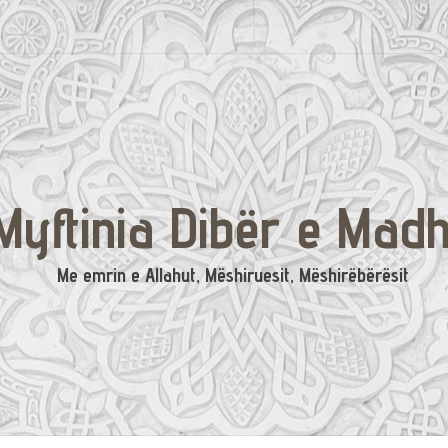
Myftinia Dibër e Mad
Me emrin e Allahut, Mëshiruesit, Mëshirëbërësit