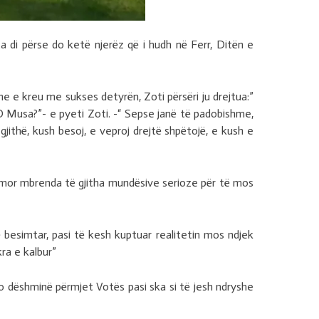
a di përse do ketë njerëz që i hudh në Ferr, Ditën e
e e kreu me sukses detyrën, Zoti përsëri ju drejtua:”
O Musa?”- e pyeti Zoti. -“ Sepse janë të padobishme,
jithë, kush besoj, e veproj drejtë shpëtojë, e kush e
arimor mbrenda të gjitha mundësive serioze për të mos
besimtar, pasi të kesh kuptuar realitetin mos ndjek
kra e kalbur”
o dëshminë përmjet Votës pasi ska si të jesh ndryshe