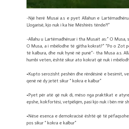
-Një herë Musai a.s e pyet Allahun e Lartëmadhëruar
Llogarisë, kjo nuk i ka hie Mëshirës tënde?!”
-Allahu u Lartëmadhëruar i tha Musait as:” O Musa, s
O Musa, a i mbëlodhe të gjitha kokrat?” “Po o Zot p
të kalbura, dhe nuk hynë në punë”- tha Musa a.s. All
humbi veten, është sikur ato kokrat që nuk i mbëlodh
•Kupto serozisht peshën dhe rëndësinë e besimit, vep
qenë në dy jetët sikur “ kokra e kalbur”
•Pyet për atë që nuk di, mëso nga praktikat e atyr
epshe, kokfortësi, vetpëlqim, pasi kjo nuk i bën mir s
•Nëse esenca e demokracisë është që të pëfaqsohesh 
pos sikur “ kokra e kalbur”