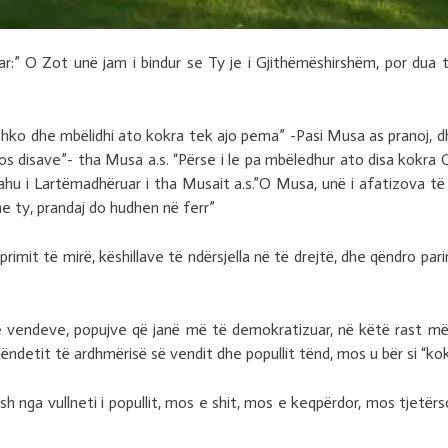
:” O Zot unë jam i bindur se Ty je i Gjithëmëshirshëm, por dua t
hko dhe mbëlidhi ato kokra tek ajo pema” -Pasi Musa as pranoj, dh
os disave”- tha Musa a.s. “Përse i le pa mbëledhur ato disa kokra 
ahu i Lartëmadhëruar i tha Musait a.s.”O Musa, unë i afatizova të g
e ty, prandaj do hudhen në ferr”
rimit të mirë, këshillave të ndërsjella në të drejtë, dhe qëndro p
e vendeve, popujve që janë më të demokratizuar, në këtë rast më 
hëndetit të ardhmërisë së vendit dhe popullit tënd, mos u bër si “ko
nga vullneti i popullit, mos e shit, mos e keqpërdor, mos tjetërs