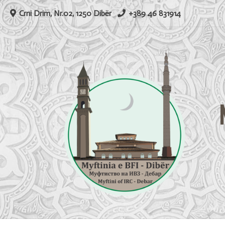
Skip
Crni Drim, Nr.02, 1250 Dibër
+389 46 831914
to
content