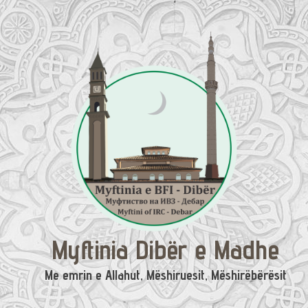
Skip
to
content
Myftinia Dibër e Madhe
Me emrin e Allahut, Mëshiruesit, Mëshirëbërësit