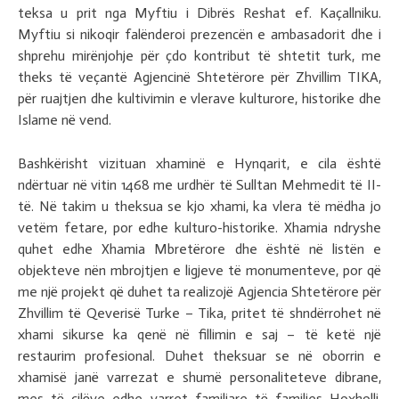
teksa u prit nga Myftiu i Dibrës Reshat ef. Kaçallniku.
Myftiu si nikoqir falënderoi prezencën e ambasadorit dhe i
shprehu mirënjohje për çdo kontribut të shtetit turk, me
theks të veçantë Agjencinë Shtetërore për Zhvillim TIKA,
për ruajtjen dhe kultivimin e vlerave kulturore, historike dhe
Islame në vend.
Bashkërisht vizituan xhaminë e Hynqarit, e cila është
ndërtuar në vitin 1468 me urdhër të Sulltan Mehmedit të II-
të. Në takim u theksua se kjo xhami, ka vlera të mëdha jo
vetëm fetare, por edhe kulturo-historike. Xhamia ndryshe
quhet edhe Xhamia Mbretërore dhe është në listën e
objekteve nën mbrojtjen e ligjeve të monumenteve, por që
me një projekt që duhet ta realizojë Agjencia Shtetërore për
Zhvillim të Qeverisë Turke – Tika, pritet të shndërrohet në
xhami sikurse ka qenë në fillimin e saj – të ketë një
restaurim profesional. Duhet theksuar se në oborrin e
xhamisë janë varrezat e shumë personaliteteve dibrane,
mes të cilëve edhe varret familjare të familjes Hoxholli,