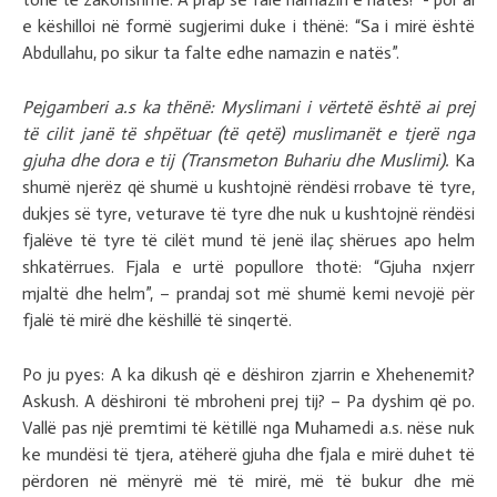
e këshilloi në formë sugjerimi duke i thënë: “Sa i mirë është
Abdullahu, po sikur ta falte edhe namazin e natës”.
Pejgamberi a.s ka thënë: Myslimani i vërtetë është ai prej
të cilit janë të shpëtuar (të qetë) muslimanët e tjerë nga
gjuha dhe dora e tij (Transmeton Buhariu dhe Muslimi).
Ka
shumë njerëz që shumë u kushtojnë rëndësi rrobave të tyre,
dukjes së tyre, veturave të tyre dhe nuk u kushtojnë rëndësi
fjalëve të tyre të cilët mund të jenë ilaç shërues apo helm
shkatërrues. Fjala e urtë popullore thotë: “Gjuha nxjerr
mjaltë dhe helm”, – prandaj sot më shumë kemi nevojë për
fjalë të mirë dhe këshillë të sinqertë.
Po ju pyes: A ka dikush që e dëshiron zjarrin e Xhehenemit?
Askush. A dëshironi të mbroheni prej tij? – Pa dyshim që po.
Vallë pas një premtimi të këtillë nga Muhamedi a.s. nëse nuk
ke mundësi të tjera, atëherë gjuha dhe fjala e mirë duhet të
përdoren në mënyrë më të mirë, më të bukur dhe më