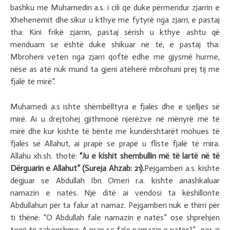
bashku me Muhamedin a.s. i cili qe duke përmendur zjarrin e
Xhehenemit dhe sikur u kthye me fytyrë nga zjarri, e pastaj
tha: Kini frikë zjarrin, pastaj sërish u kthye ashtu që
menduam se është duke shikuar në të, e pastaj tha:
Mbroheni veten nga zjarri qoftë edhe me gjysmë hurme,
nëse as atë nuk mund ta gjeni atëherë mbrohuni prej tij me
fjalë të mirë”.
Muhamedi a.s ishte shëmbëlltyra e fjalës dhe e sjelljes së
mirë. Ai u drejtohej gjithmonë njerëzve në mënyrë më të
mirë dhe kur kishte të bënte me kundërshtarët mohues të
fjalës së Allahut, ai prapë se prapë u fliste fjalë të mira.
Allahu xh.sh. thotë:
“Ju e kishit shembullin më të lartë në të
Dërguarin e Allahut” (Sureja Ahzab: 21).
Pejgamberi a.s. kishte
dëgjuar se Abdullah Ibn Omeri r.a. kishte anashkaluar
namazin e natës. Një ditë ai vendosi ta këshillonte
Abdullahun për ta falur at namaz. Pejgamberi nuk e thirri për
ti thënë: “O Abdullah fale namazin e natës” ose shprehjen
tonë të zakonshme: A prap se fale namazin e natës?”- por ai