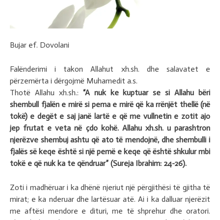
Bujar ef. Dovolani
Falënderimi i takon Allahut xh.sh. dhe salavatet e
përzemërta i dërgojmë Muhamedit a.s.
Thotë Allahu xh.sh.:
“A nuk ke kuptuar se si Allahu bëri
shembull fjalën e mirë si pema e mirë që ka rrënjët thellë (në
tokë) e degët e saj janë lartë e që me vullnetin e zotit ajo
jep frutat e veta në çdo kohë.
Allahu xh.sh. u parashtron
njerëzve shembuj ashtu që ato të mendojnë, dhe shembulli i
fjalës së keqe është si një pemë e keqe që është shkulur mbi
tokë e që nuk ka te qëndruar” (Sureja Ibrahim: 24-26).
Zoti i madhëruar i ka dhënë njeriut një përgjithësi të gjitha të
mirat; e ka nderuar dhe lartësuar atë. Ai i ka dalluar njerëzit
me aftësi mendore e dituri, me të shprehur dhe oratori.