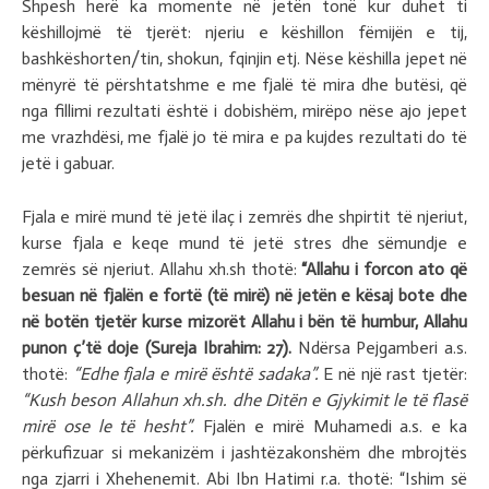
Shpesh herë ka momente në jetën tonë kur duhet ti
këshillojmë të tjerët: njeriu e këshillon fëmijën e tij,
bashkëshorten/tin, shokun, fqinjin etj. Nëse këshilla jepet në
mënyrë të përshtatshme e me fjalë të mira dhe butësi, që
nga fillimi rezultati është i dobishëm, mirëpo nëse ajo jepet
me vrazhdësi, me fjalë jo të mira e pa kujdes rezultati do të
jetë i gabuar.
Fjala e mirë mund të jetë ilaç i zemrës dhe shpirtit të njeriut,
kurse fjala e keqe mund të jetë stres dhe sëmundje e
zemrës së njeriut. Allahu xh.sh thotë:
“Allahu i forcon ato që
besuan në fjalën e fortë (të mirë) në jetën e kësaj bote dhe
në botën tjetër kurse mizorët Allahu i bën të humbur, Allahu
punon ç’të doje (Sureja Ibrahim: 27).
Ndërsa Pejgamberi a.s.
thotë:
“Edhe fjala e mirë është sadaka”.
E në një rast tjetër:
“Kush beson Allahun xh.sh. dhe Ditën e Gjykimit le të flasë
mirë ose le të hesht”.
Fjalën e mirë Muhamedi a.s. e ka
përkufizuar si mekanizëm i jashtëzakonshëm dhe mbrojtës
nga zjarri i Xhehenemit. Abi Ibn Hatimi r.a. thotë: “Ishim së