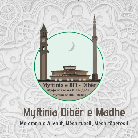
Skip
to
content
Myftinia Dibër e Madhe
Me emrin e Allahut, Mëshiruesit, Mëshirëbërësit