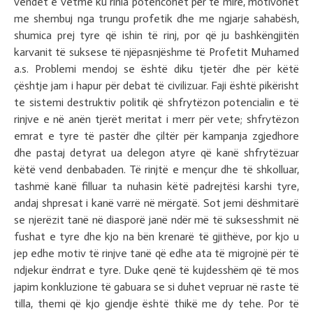
vendet e vetme ku rinia potencohet për të mirë, motivohet
me shembuj nga trungu profetik dhe me ngjarje sahabësh,
shumica prej tyre që ishin të rinj, por që ju bashkëngjitën
karvanit të suksese të njëpasnjëshme të Profetit Muhamed
a.s. Problemi mendoj se është diku tjetër dhe për këtë
çështje jam i hapur për debat të civilizuar. Faji është pikërisht
te sistemi destruktiv politik që shfrytëzon potencialin e të
rinjve e në anën tjerët meritat i merr për vete; shfrytëzon
emrat e tyre të pastër dhe çiltër për kampanja zgjedhore
dhe pastaj detyrat ua delegon atyre që kanë shfrytëzuar
këtë vend denbabaden. Të rinjtë e mençur dhe të shkolluar,
tashmë kanë filluar ta nuhasin këtë padrejtësi karshi tyre,
andaj shpresat i kanë varrë në mërgatë. Sot jemi dëshmitarë
se njerëzit tanë në diasporë janë ndër më të suksesshmit në
fushat e tyre dhe kjo na bën krenarë të gjithëve, por kjo u
jep edhe motiv të rinjve tanë që edhe ata të migrojnë për të
ndjekur ëndrrat e tyre. Duke qenë të kujdesshëm që të mos
japim konkluzione të gabuara se si duhet vepruar në raste të
tilla, themi që kjo gjendje është thikë me dy tehe. Por të