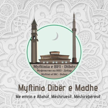
Skip
to
content
Myftinia Dibër e Madhe
Me emrin e Allahut, Mëshiruesit, Mëshirëbërësit