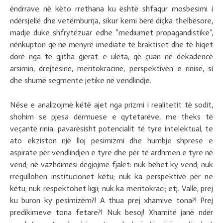
ëndrrave në këto rrethana ku është shfaqur mosbesimi i
ndërsjellë dhe vetëmburrja, sikur kemi bërë diçka thelbësore,
madje duke shfrytëzuar edhe ”mediumet propagandistike”,
nënkupton që në mënyrë imediate të braktiset dhe të hiqet
dorë nga të gjitha gjërat e ulëta, që çuan në dekadencë
arsimin, drejtësinë, meritokracinë, perspektivën e rinisë, si
dhe shumë segmente jetike në vendlindje.
Nëse e analizojmë këtë ajet nga prizmi i realitetit të sodit,
shohim se pjesa dërmuese e qytetarëve, me theks të
veçantë rinia, pavarësisht potencialit të tyre intelektual, te
ato ekziston një lloj pesimizmi dhe humbje shprese e
aspirate për vendlindjen e tyre dhe për të ardhmen e tyre në
vend; në vazhdimësi dëgjojmë fjalët: nuk bëhet ky vend; nuk
rregullohen institucionet këtu; nuk ka perspektivë për ne
këtu; nuk respektohet ligji; nuk ka meritokraci; etj. Vallë, prej
ku buron ky pesimizëm?! A thua prej xhamive tona?! Prej
predikimeve tona fetare?! Nuk besoj! Xhamitë janë ndër