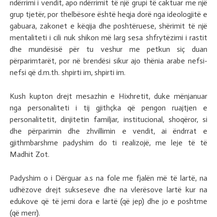
ndërrimi i vendit, apo ndërrimit të një grupi të caktuar me një
grup tjetër, por thelbësore është heqja dorë nga ideologjitë e
gabuara, zakonet e këqija dhe poshtëruese, shërimit të një
mentaliteti i cili nuk shikon më larg sesa shfrytëzimi i rastit
dhe mundësisë për tu veshur me petkun siç duan
përparimtarët, por në brendësi sikur ajo thënia arabe nefsi-
nefsi që d.m.th. shpirti im, shpirti im.
Kush kupton drejt mesazhin e Hixhretit, duke mënjanuar
nga personaliteti i tij gjithçka që pengon ruajtjen e
personalitetit, dinjitetin familjar, institucional, shoqëror, si
dhe përparimin dhe zhvillimin e vendit, ai ëndrrat e
gjithmbarshme padyshim do ti realizojë, me leje të të
Madhit Zot.
Padyshim o i Dërguar a.s na fole me fjalën më të lartë, na
udhëzove drejt sukseseve dhe na vlerësove lartë kur na
edukove që të jemi dora e lartë (që jep) dhe jo e poshtme
(që merr).