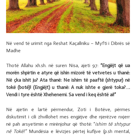
Në vend të urimit nga Reshat Kaçallniku – Myfti i Dibrës së
Madhe
Thotë Allahu xh.sh. në suren Nisa, ajeti 97:
“Engjëjt që ua
morën shpirtin e atyre që ishin mizorë të vetvetes u thanë:
Në çka ishit ju? Ata thanë: Ne ishim të paaftë (shtypur) në
tokë (botë)! (Engjëjt) u thanë: A nuk ishte e gjerë toka?….
Vendi i tyre është Xhehenemi. Sa vend i keq është ai!”
Në ajetin e lartë përmendur, Zoti i Botëve, përmes
diskutimit i cili zhvillohet mes engjëjve dhe njerëzve nxjerr
në pah arsyetimin e mirënjohur që thotë: “
ishim të shtypur
në Tokë!”
Mundësia e lëvizjes përtej kufijve (p.sh mental,