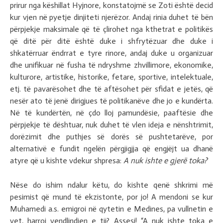
prirur nga këshillat Hyjnore, konstatojmë se Zoti është decid
kur vjen në pyetje dinjiteti njerëzor. Andaj rinia duhet të bën
përpjekje maksimale që të çlirohet nga kthetrat e politikës
që ditë për ditë është duke i shfrytëzuar dhe duke i
shkatërruar ëndrrat e tyre rinore, andaj duke u organizuar
dhe unifikuar në fusha të ndryshme zhvillimore, ekonomike,
kulturore, artistike, historike, fetare, sportive, intelektuale,
etj. të pavarësohet dhe të aftësohet për sfidat e jetës, që
nesër ato të jenë dirigjues të politikanëve dhe jo e kundërta.
Në të kundërtën, në çdo lloj pamundësie, paaftësie dhe
përpjekje të dështuar, nuk duhet të vlen ideja e nënshtrimit,
dorëzimit dhe puthjes së dorës së pushtetarëve, por
alternativë e fundit ngelën përgjigjja që engjëjt ua dhanë
atyre që u kishte vdekur shpresa:
A nuk ishte e gjerë toka?
Nëse do ishim ndalur këtu, do kishte qenë shkrimi më
pesimist që mund të ekzistonte, por jo! A mendoni se kur
Muhamedi a.s. emigroi në qytetin e Medines, pa vullnetin e
vet, harroi vendlindjen e tij? Assesi! “A nuk ishte toka e