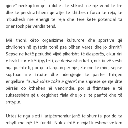
gjerë” nënkupton që ti duhet të shkosh në një vend të lirë
dhe të përshtatshëm që atje të thithësh forca të reja, të
mbushesh me energji të reja dhe tërë këtë potencial ta
orientosh për vendin tënd.
Më thoni, këto organizime kulturore dhe sportive që
zhvillohen në qytetin tonë pse bëhen verës dhe jo dimrit?!
Sepse në këtë periudhë vijnë pikërisht të diasporës, dikur rini
e braktisur e këtij qyteti, që derisa ishin këtu, nuk iu vë veshi
nga pushteti, por që u larguan për një jetë më të mirë, sepse
kuptuan me intuitë dhe ndërgjegje të pastër thirrjen
engjëllore
“a nuk ishte toka e gjerë”,
me shpresë që një ditë
përsëri do kthehen në vendlindje, por si fitimtarë e të
suksesshëm që u dëgjohet fjala dhe jo si të paaftë dhe të
shtypur.
Urtësitë nga ajeti i lartpërmendur janë të shumta, por do ta
mbylli me një të fundit. Nuk është e mjaftueshme vetëm