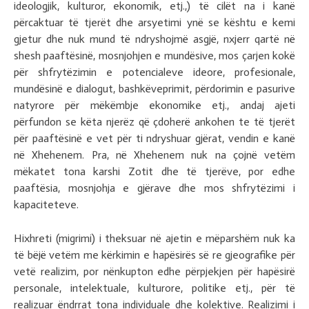
ideologjik, kulturor, ekonomik, etj.,) të cilët na i kanë
përcaktuar të tjerët dhe arsyetimi ynë se kështu e kemi
gjetur dhe nuk mund të ndryshojmë asgjë, nxjerr qartë në
shesh paaftësinë, mosnjohjen e mundësive, mos çarjen kokë
për shfrytëzimin e potencialeve ideore, profesionale,
mundësinë e dialogut, bashkëveprimit, përdorimin e pasurive
natyrore për mëkëmbje ekonomike etj., andaj ajeti
përfundon se këta njerëz që çdoherë ankohen te të tjerët
për paaftësinë e vet për ti ndryshuar gjërat, vendin e kanë
në Xhehenem. Pra, në Xhehenem nuk na çojnë vetëm
mëkatet tona karshi Zotit dhe të tjerëve, por edhe
paaftësia, mosnjohja e gjërave dhe mos shfrytëzimi i
kapaciteteve.
Hixhreti (migrimi) i theksuar në ajetin e mëparshëm nuk ka
të bëjë vetëm me kërkimin e hapësirës së re gjeografike për
vetë realizim, por nënkupton edhe përpjekjen për hapësirë
personale, intelektuale, kulturore, politike etj., për të
realizuar ëndrrat tona individuale dhe kolektive. Realizimi i