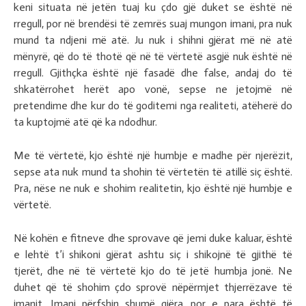
keni situata në jetën tuaj ku çdo gjë duket se është në
rregull, por në brendësi të zemrës suaj mungon imani, pra nuk
mund ta ndjeni më atë. Ju nuk i shihni gjërat më në atë
mënyrë, që do të thotë që në të vërtetë asgjë nuk është në
rregull. Gjithçka është një fasadë dhe false, andaj do të
shkatërrohet herët apo vonë, sepse ne jetojmë në
pretendime dhe kur do të goditemi nga realiteti, atëherë do
ta kuptojmë atë që ka ndodhur.
Me të vërtetë, kjo është një humbje e madhe për njerëzit,
sepse ata nuk mund ta shohin të vërtetën të atillë siç është.
Pra, nëse ne nuk e shohim realitetin, kjo është një humbje e
vërtetë.
Në kohën e fitneve dhe sprovave që jemi duke kaluar, është
e lehtë t’i shikoni gjërat ashtu siç i shikojnë të gjithë të
tjerët, dhe në të vërtetë kjo do të jetë humbja jonë. Ne
duhet që të shohim çdo sprovë nëpërmjet thjerrëzave të
imanit. Imani përfshin shumë gjëra, por e para është të