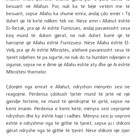
besuarit në Allahun. Por, nuk ka të bëjë vetëm me të
besuarit, sepse Allahu ka shumë emra, andaj çdo emër i Tij
duhet që të ketë ndikim tek ne. Nëse emri i Allahut është
Er-Rezak, pra që Ai është Furnizues, andaj pavarësisht sesa
keq mund të duken gjërat, ne nuk duhet kurrë që të
harrojmë që Allahu është Furnizuesi. Nëse Allahu është El-
Velij, pra që Ai është Mbrojtës, atëherë pavarësisht sesa të
tjerët ndjehen të pa sigurtë, ne nuk do ta humbim ndjenjën e
sigurisë, sepse ne e dimë që Allahu është aty dhe që Ai është
Mbrojtësi themelor.
Çdonjëri nga emrat e Allahut, ndryshon mënyrën sesi ne
reagojmë. Përderisa çdokush tjetër mund të jetë në një
gjendje histerie, ne mund të qëndrojmë të qetë, sepse ne
kemi imanin. Përderisa e kemi këtë, mënyra sesi veprojmë
ndryshon dhe ky është hapi i radhës. Mënyra sesi ju veproni
është e ndryshme nga të gjithë të tjerët, sepse ju i shikoni
gjërat ndryshe nga të gjithë të tjerët. Nëse shikoni një zjarr