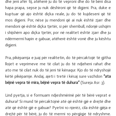
dhe jeni afër tij, atëherë ju do të veproni dhe do të bëni disa
hapa prapa, sepse ju nuk dëshironi që të digjeni. Pra, duke e
kuptuar që ajo është diçka reale, ju do të kujdeseni që të
mos digjeni. Por, nëse ju mendoni që ai nuk është zjarr dhe
mendoni që është diçka tjetër, si për shembull, ndonjë ushqim
i shijshëm apo diçka tjetër, por në realitet është zjarr dhe ju
ndërmerrni hapin e gabuar, atëherë është vonë dhe ju kështu
digjeni.
Pra, pikëpamja e juaj për realitetin, do të përcaktojë të gjitha
llojet e veprimeve me të cilat ju do të ndjeheni rahat dhe
ato me të cilat nuk do të jeni të kënaqur. Kjo do të ndryshojë
këtë pikëpamje. Andaj, ajeti i tretë i kësaj sure vazhdon
“ata
bëjnë vepra të mira, bëjnë vepra të duhura”
(Sureja Asr: 3).
Lind pyetja, si e formuam ndjeshmërinë për të bërë veprat e
duhura? Si mund të përcaktojnë atë që është gjë e drejtë dhe
atë që është gjë e gabuar? Pyetni 10 njerëz, cila është gjëja e
drejtë për të bërë, ju do të merrni 10 përgjigje të ndryshme.