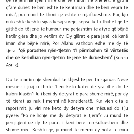
që të jeni një njeri i mirë dhe të shkoni në Xhenet, e gjitha
çfarë duhet të bëni është të keni iman dhe të bëni vepra të
mira”, pra mund të thoni që është e mjaftueshme. Por, kjo
nuk është kështu sipas kësaj sureje, sepse këtu thuhet që të
gjithë do të jenë të humbur, me përjashtim të atyre që bëjnë
katër gjëra dhe jo vetëm dy. Dy gjërat e para janë: që kanë
iman dhe bëjnë mirë; Por Allahu vazhdon edhe me dy të
tjera:
“që porositën njëri-tjetrin t’i përmbahen të vërtetës
dhe që këshilluan njëri-tjetrin të jenë të durueshëm”
(Sureja
Asr: 3).
Do të marrim një shembull të thjeshtë për ta sqaruar. Nëse
mësuesi i juaj u thotë “bëni këto katër detyra dhe do të
kaloni klasën”! Ju i bëni dy detyrat e para shumë mirë, por dy
të tjerat as nuk i merrni në konsideratë. Kur vjen dita e
raportimit, ju vini me këto dy detyra dhe mësuesi do t’ju
pyesë: “Po në lidhje me dy detyrat e tjera”? Ju mund të
përgjigjeni që dy të parat i keni bërë mrekullueshëm dhe
shumë mirë. Kështu që, ju mund të merrni dy nota të mira