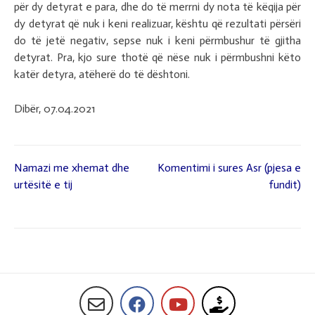
për dy detyrat e para, dhe do të merrni dy nota të këqija për
dy detyrat që nuk i keni realizuar, kështu që rezultati përsëri
do të jetë negativ, sepse nuk i keni përmbushur të gjitha
detyrat. Pra, kjo sure thotë që nëse nuk i përmbushni këto
katër detyra, atëherë do të dështoni.
Dibër, 07.04.2021
Namazi me xhemat dhe
Komentimi i sures Asr (pjesa e
Lëvizje
urtësitë e tij
fundit)
te
postimet