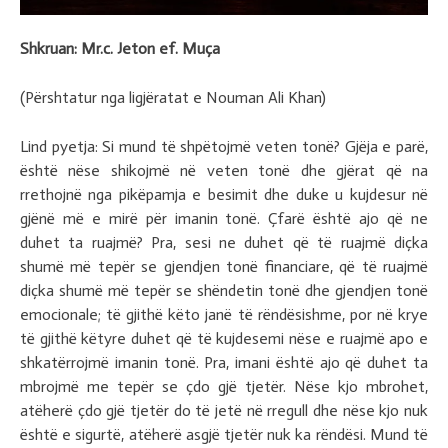
Shkruan: Mr.c. Jeton ef. Muça
(Përshtatur nga ligjëratat e Nouman Ali Khan)
Lind pyetja: Si mund të shpëtojmë veten tonë? Gjëja e parë,
është nëse shikojmë në veten tonë dhe gjërat që na
rrethojnë nga pikëpamja e besimit dhe duke u kujdesur në
gjënë më e mirë për imanin tonë. Çfarë është ajo që ne
duhet ta ruajmë? Pra, sesi ne duhet që të ruajmë diçka
shumë më tepër se gjendjen tonë financiare, që të ruajmë
diçka shumë më tepër se shëndetin tonë dhe gjendjen tonë
emocionale; të gjithë këto janë të rëndësishme, por në krye
të gjithë këtyre duhet që të kujdesemi nëse e ruajmë apo e
shkatërrojmë imanin tonë. Pra, imani është ajo që duhet ta
mbrojmë me tepër se çdo gjë tjetër. Nëse kjo mbrohet,
atëherë çdo gjë tjetër do të jetë në rregull dhe nëse kjo nuk
është e sigurtë, atëherë asgjë tjetër nuk ka rëndësi. Mund të