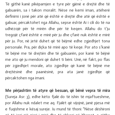
Të gjithë kanë pikëpamjen e tyre për gjënë e drejtë dhe të
gabuarën, sa i takon moralit. Nëse ne kemi iman, atëherë
definimi i jonë për atë që është e drejtë dhe atë që është e
gabuar, përcaktohet nga Allahu, sepse është Ai i cili do të na
udhëzojë për të mirën dhe për të keqen. Allahu do t’ju
tregojë çfarë është e mirë për ju dhe çfarë nuk është e mirë
për ju. Por, në jetë duhet që të bëjmë edhe zgjedhjet tona
personale. Pra, për diçka të mirë apo të keqe. Por ato s’kanë
të bëjnë me të drejtën dhe të gabuarën, por kanë të bëjnë
me ato që ju mendoni që duhet ti bëni. Unë, në fakt, po flas
për zgjedhjet morale, ato zgjedhje që kanë të bëjnë me
drejtësinë dhe paanësinë, pra ata janë zgjedhje që
përcaktohen nga imani.
Me përjashtim të atyre që besuan, që bënë vepra të mira
(Sureja Asr: 3), edhe këto fjalë do të ishin të mjaftueshme,
por Allahu nuk ndalet me aq. Fjalët që vijojnë, janë pjesa më
e fuqishme e kësaj sureje. Ju mund të thoni: “Nëse dëshironi