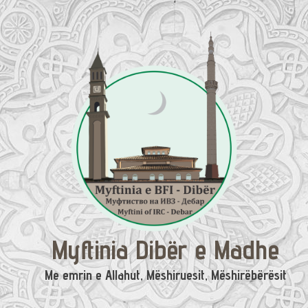
Skip
to
content
Myftinia Dibër e Madhe
Me emrin e Allahut, Mëshiruesit, Mëshirëbërësit