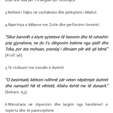
3.Kërkimi i faljes në vazhdimësi dhe përkujtimi i Allahut.
4.Ripërtrirja e lidhjeve me Zotin dhe përforcimi i besimit.
“Sikur banorët e atyre qyteteve të besonin dhe të ruheshin
prej gjynaheve, ne do t’u dërgonim bekime nga qielli dhe
Toka, por ata mohuan, prandaj i dënuam për atë që bënë.”
(A’raf; 96)
5.Të stolisurit me moralin e durimit.
“O besimtarë, kërkoni ndihmë për veten nëpërmjet durimit
dhe namazit! Në të vërtetë, Allahu është me të duruarit.”
(Bekare; 153)
6.Mesataria në shpenzim dhe largimi nga harxhimet e
tepërta dhe të panevojshme.