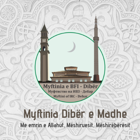
Skip
to
content
Myftinia Dibër e Madhe
Me emrin e Allahut, Mëshiruesit, Mëshirëbërësit