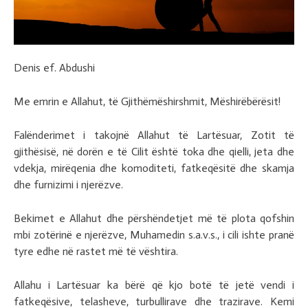
Denis ef. Abdushi
Me emrin e Allahut, të Gjithëmëshirshmit, Mëshirëbërësit!
Falënderimet i takojnë Allahut të Lartësuar, Zotit të
gjithësisë, në dorën e të Cilit është toka dhe qielli, jeta dhe
vdekja, mirëqenia dhe komoditeti, fatkeqësitë dhe skamja
dhe furnizimi i njerëzve.
Bekimet e Allahut dhe përshëndetjet më të plota qofshin
mbi zotërinë e njerëzve, Muhamedin s.a.v.s., i cili ishte pranë
tyre edhe në rastet më të vështira.
Allahu i Lartësuar ka bërë që kjo botë të jetë vendi i
fatkeqësive, telasheve, turbullirave dhe trazirave. Kemi