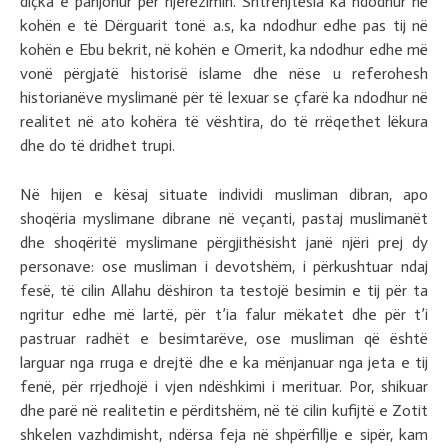
diçka e panjohur për njerëzimin. Shtrenjtësia ka ndodhur në
kohën e të Dërguarit tonë a.s, ka ndodhur edhe pas tij në
kohën e Ebu bekrit, në kohën e Omerit, ka ndodhur edhe më
vonë përgjatë historisë islame dhe nëse u referohesh
historianëve myslimanë për të lexuar se çfarë ka ndodhur në
realitet në ato kohëra të vështira, do të rrëqethet lëkura
dhe do të dridhet trupi.
Në hijen e kësaj situate individi musliman dibran, apo
shoqëria myslimane dibrane në veçanti, pastaj muslimanët
dhe shoqëritë myslimane përgjithësisht janë njëri prej dy
personave: ose musliman i devotshëm, i përkushtuar ndaj
fesë, të cilin Allahu dëshiron ta testojë besimin e tij për ta
ngritur edhe më lartë, për t’ia falur mëkatet dhe për t’i
pastruar radhët e besimtarëve, ose musliman që është
larguar nga rruga e drejtë dhe e ka mënjanuar nga jeta e tij
fenë, për rrjedhojë i vjen ndëshkimi i merituar. Por, shikuar
dhe parë në realitetin e përditshëm, në të cilin kufijtë e Zotit
shkelen vazhdimisht, ndërsa feja në shpërfillje e sipër, kam