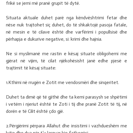
frikë se jemi më pranë grupit të dytë.
Situata aktuale duhet parë nga këndvështrimi fetar dhe
nëse nuk trajtohet siç duhet, do të shkaktojë pasoja fatale,
në mesin e të cilave është dhe varfërimi i popullsisë dhe
përhapja e dukurive negative, si: krimi dhe hajnia.
Ne si myslimanë me rastin e kësaj situate obligohemi me
gjërat në vijim, të cilat njëkohësisht janë edhe pjesë e
trajtimit të kësaj situate:
1.Kthimi në rrugën e Zotit me vendosmëri dhe sinqeritet.
Duhet ta dimë që të gjithë dhe ta kemi parasysh se shpëtimi
i vetëm i njeriut është te Zoti i tij dhe pranë Zotit të tij, në
dorën e të Cilit është çdo gjë.
2.Përgjërimi përpara Allahut dhe insistimi i vazhdueshëm me
lutje dhe dua për t’u larguar kjo fatkeqësi.