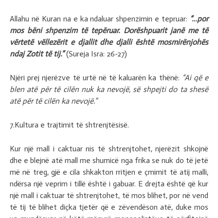
Allahu në Kuran na e ka ndaluar shpenzimin e tepruar:
“…por
mos bëni shpenzim të tepëruar. Dorëshpuarit janë me të
vërtetë vëllezërit e djallit dhe djalli është mosmirënjohës
ndaj Zotit të tij.”
(Sureja Isra: 26-27)
Njëri prej njerëzve të urtë në të kaluarën ka thënë:
“Ai që e
blen atë për të cilën nuk ka nevojë, së shpejti do ta shesë
atë për të cilën ka nevojë.”
7.Kultura e trajtimit të shtrenjtësisë.
Kur një mall i caktuar nis të shtrenjtohet, njerëzit shkojnë
dhe e blejnë atë mall me shumicë nga frika se nuk do të jetë
më në treg, gjë e cila shkakton rritjen e çmimit të atij malli,
ndërsa një veprim i tillë është i gabuar. E drejta është që kur
një mall i caktuar të shtrenjtohet, të mos blihet, por në vend
të tij të blihet diçka tjetër që e zëvendëson atë, duke mos