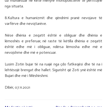
ua mundësuar në këtë mënyrë monopolistëve të përfitojnë
nga situata.
8.Kultura e humanizmit dhe qëndrimi pranë nevojave të
varfërve dhe nevojtarëve.
Nëse dhënia e zeqatit është e obliguar dhe dhënia e
lëmoshës e preferuar, në raste të këtilla dhënia e zeqatit
është edhe më i obliguar, ndërsa lëmosha edhe më e
nevojshme dhe më e potencuar.
Lusim Zotin bujar të na ruajë nga çdo fatkeqësi dhe të na i
lehtësojë brengat dhe hallet. Sigurisht që Zoti ynë është më
Bujari dhe më i Mëshirshmi.
Dibër, 07.11.2021