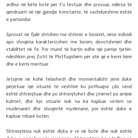
ardhur në këtë botë për t’u testuar dhe provuar, ndërsa të
qëndruarit në një gjendje konstante, të vazhdueshme është
e pamundur.
Sprovat në fjalë shtohen me shtimin e besimit, nëse individi
apo shoqëria karakterizohen me besim, devotshmëri dhe
stabilitet në fe. Por mund të bartin edhe një pamje tjetër:
ndëshkim prej Zotit të Plotfuqishëm për atë që e kemi bërë
dhe e kemi merituar.
Jetojmë në kohë telashesh dhe momentalisht jemi duke
përjetuar një situatë të vështirë ku pothuajse çdo send
është shtrenjtuar dhe po shtrenjtohet dhe çmimet po arrijnë
kulmet, dhe kjo situatë nuk na ka kapluar vetëm se
muslimanët dhe shoqëritë myslimane, por është duke e
kapluar mbarë botën.
Shtrenjtësia nuk është diçka e re në botë dhe nuk është