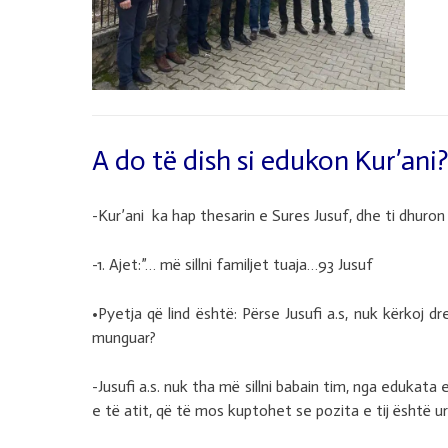
A do të dish si edukon Kur’ani
-Kur’ani ka hap thesarin e Sures Jusuf, dhe ti dhuron 
-1. Ajet:”… më sillni familjet tuaja…93 Jusuf
•Pyetja që lind është: Përse Jusufi a.s, nuk kërkoj dre
munguar?
-Jusufi a.s. nuk tha më sillni babain tim, nga edukata 
e të atit, që të mos kuptohet se pozita e tij është 