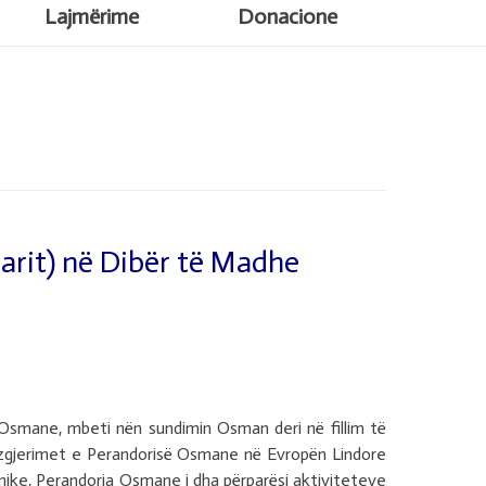
Lajmërime
Donacione
arit) në Dibër të Madhe
s Osmane, mbeti nën sundimin Osman deri në fillim të
në zgjerimet e Perandorisë Osmane në Evropën Lindore
kanike, Perandoria Osmane i dha përparësi aktiviteteve