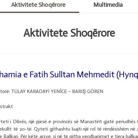
Aktivitete Shoqërore
Multimedia
Aktivitete Shoqërore
hamia e Fatih Sulltan Mehmedit (Hynq
torë: TÜLAY KARADAYI YENİCE – BARIŞ GÖREN
strakt
teti i Dibrës, një pjesë e provincës së Manastirit gjatë periudhë
ekullit të 20-të. Qyteti gjithashtu luajti një rol të rëndësishëm 
e Ballkan. Për këtë arsye, si në të gjitha vendbanimet e tjera ball