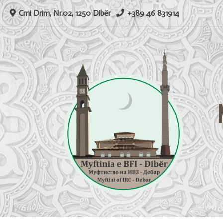
Skip
Crni Drim, Nr.02, 1250 Dibër
+389 46 831914
to
content