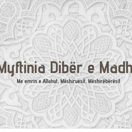
Myftinia Dibër e Mad
Me emrin e Allahut, Mëshiruesit, Mëshirëbërësit