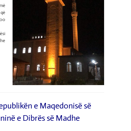
 më
 që
500
ësi
dhe
 Republikën e Maqedonisë së
ftininë e Dibrës së Madhe