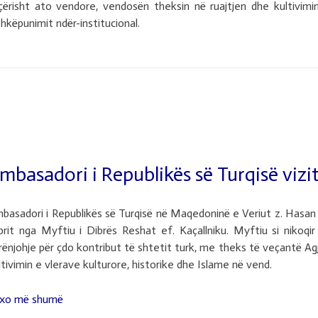
ërisht ato vendore, vendosën theksin në ruajtjen dhe kultivimi
vizitoi
këpunimit ndër-institucional.
Myftininë
e
Dibrës
së
Madhe”
mbasadori i Republikës së Turqisë vizi
basadori i Republikës së Turqisë në Maqedoninë e Veriut z. Hasan
prit nga Myftiu i Dibrës Reshat ef. Kaçallniku. Myftiu si nikoq
rënjohje për çdo kontribut të shtetit turk, me theks të veçantë Agj
ltivimin e vlerave kulturore, historike dhe Islame në vend.
xo më shumë