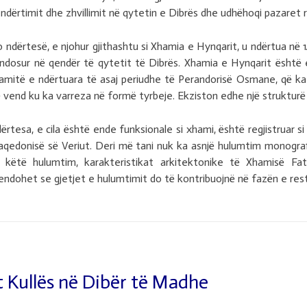
 ndërtimit dhe zhvillimit në qytetin e Dibrës dhe udhëhoqi pazaret rr
o ndërtesë, e njohur gjithashtu si Xhamia e Hynqarit, u ndërtua n
ndosur në qendër të qytetit të Dibrës. Xhamia e Hynqarit ësht
amitë e ndërtuara të asaj periudhe të Perandorisë Osmane, që ka
ë vend ku ka varreza në formë tyrbeje. Ekziston edhe një strukturë v
ërtesa, e cila është ende funksionale si xhami, është regjistruar
qedonisë së Veriut. Deri më tani nuk ka asnjë hulumtim monografi
 këtë hulumtim, karakteristikat arkitektonike të Xhamisë F
ndohet se gjetjet e hulumtimit do të kontribuojnë në fazën e rest
 Kullës në Dibër të Madhe