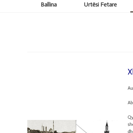
Ballina
Urtësi Fetare
X
Au
Ab
Qy
sh
dh