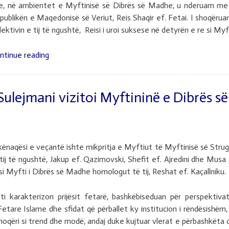
e, në ambientet e Myftinisë së Dibrës së Madhe, u nderuam me v
publikën e Maqedonisë së Veriut, Reis Shaqir ef. Fetai. I shoqërua
lektivin e tij të ngushtë, Reisi i uroi suksese në detyrën e re si My
“Kryetari
ntinue reading
i
Bashkësisë
Fetare
 Sulejmani vizitoi Myftininë e Dibrës së
Islame
në
Republikën
e
ënaqësi e veçantë ishte mikpritja e Myftiut të Myftinisë së Strug
Maqedonisë
tij të ngushtë, Jakup ef. Qazimovski, Shefit ef. Ajredini dhe Musa 
së
 si Myfti i Dibrës së Madhe homologut të tij, Reshat ef. Kaçallniku.
Veriut,
Reis
i karakterizon prijësit fetarë, bashkëbiseduan për perspektiva
Shaqir
etare Islame dhe sfidat që përballet ky institucion i rëndësishëm,
ef.
qëri si trend dhe modë, andaj duke kujtuar vlerat e përbashkëta q
Fetai