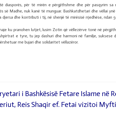
të diasporës, për të mirën e përgjithshme dhe për pasqyrim sa
rës së Madhe, nuk kanë të munguar. Bashkatdhetari dhe vëllai ynë
jersa dhe kontributi i tij, në shenjë të mirësisë rrjedhëse, ndan 
aje ku pranohen lutjet, lusim Zotin që vëllezërve tonë në përgjith
 shpirtrat e tyre, tu jep dashuri dhe harmoni në familje, suksese 
rshetuar me bujari dhe solidaritet vëllazëror.
ryetari i Bashkësisë Fetare Islame në
eriut, Reis Shaqir ef. Fetai vizitoi My