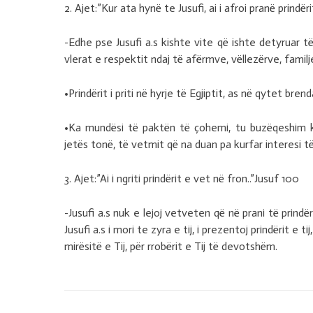
2. Ajet:”Kur ata hynë te Jusufi, ai i afroi pranë prindë
-Edhe pse Jusufi a.s kishte vite që ishte detyruar të
vlerat e respektit ndaj të afërmve, vëllezërve, familje
•Prindërit i priti në hyrje të Egjiptit, as në qytet brenda
•Ka mundësi të paktën të çohemi, tu buzëqeshim kur
jetës tonë, të vetmit që na duan pa kurfar interesi të
3. Ajet:”Ai i ngriti prindërit e vet në fron..”Jusuf 100
-Jusufi a.s nuk e lejoj vetveten që në prani të prindër
Jusufi a.s i mori te zyra e tij, i prezentoj prindërit e 
mirësitë e Tij, për rrobërit e Tij të devotshëm.