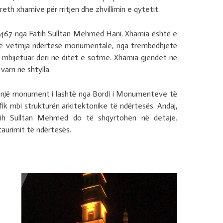
eth xhamive për rritjen dhe zhvillimin e qytetit.
ë 1467 nga Fatih Sulltan Mehmed Hani. Xhamia është e
ë e vetmja ndërtesë monumentale, nga trembëdhjetë
 mbijetuar deri në ditët e sotme. Xhamia gjendet në
arri në shtylla.
 si një monument i lashtë nga Bordi i Monumenteve të
k mbi strukturën arkitektonike të ndërtesës. Andaj,
atih Sulltan Mehmed do të shqyrtohen në detaje.
aurimit të ndërtesës.