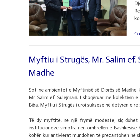
Dj
Re
ko
Co
Myftiu i Strugës, Mr. Salim ef.
Madhe
Sot, në ambientet e Myftinisë së Dibrës së Madhe, k
Mr. Salim ef. Sulejmani. I shoqëruar me kolektivin e 
Biba, Myftiu i Strugës i uroi suksese në detyrën e re
Të dy myftitë, në një frymë modeste, siç duhet t
institucioneve simotra nën ombrellën e Bashkësisë F
kohën kur antivlerat mundohen të prezantohen në sho