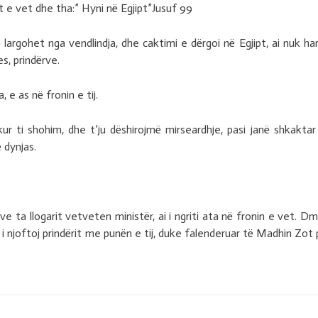
rit e vet dhe tha:” Hyni në Egjipt”Jusuf 99
 largohet nga vendlindja, dhe caktimi e dërgoi në Egjipt, ai nuk har
s, prindërve.
, e as në fronin e tij.
 ti shohim, dhe t’ju dëshirojmë mirseardhje, pasi janë shkaktar
 dynjas.
ve ta llogarit vetveten ministër, ai i ngriti ata në fronin e vet. Dm
tij, i njoftoj prindërit me punën e tij, duke falenderuar të Madhin Zot 