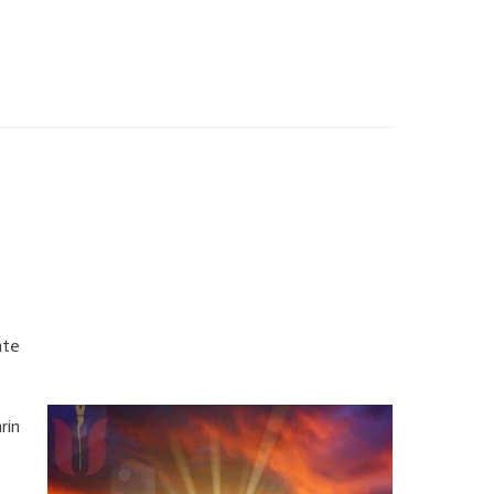
hte
rin