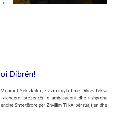
n e
toi Dibrën!
 Mehmet Sekizkök dje vizitoi qytetin e Dibrës teksa
ir falënderoi prezencën e ambasadorit dhe i shprehu
encinë Shtetërore për Zhvillim TIKA, për ruajtjen dhe