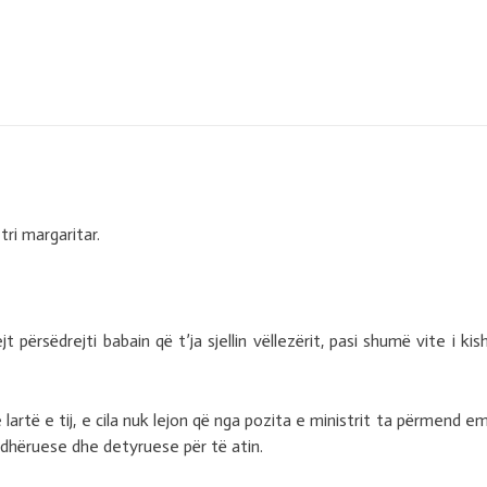
?
tri margaritar.
jt përsëdrejti babain që t’ja sjellin vëllezërit, pasi shumë vite i kis
e lartë e tij, e cila nuk lejon që nga pozita e ministrit ta përmend em
urdhëruese dhe detyruese për të atin.