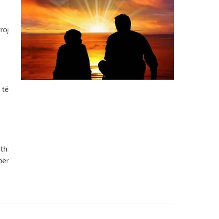
roj
 të
th:
për