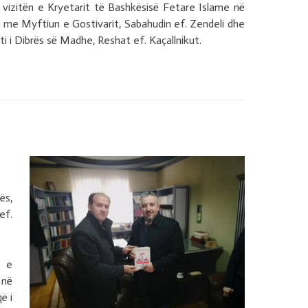
izitën e Kryetarit të Bashkësisë Fetare Islame në
r me Myftiun e Gostivarit, Sabahudin ef. Zendeli dhe
fti i Dibrës së Madhe, Reshat ef. Kaçallnikut.
ës,
ef.
t e
 në
ë i