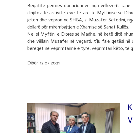
Begatitë përmes donacioneve nga vëllezërit tanë 
dinjitoz të aktiviteteve fetare të Myftinisë së Dib
jeton dhe vepron në SHBA, z. Muzafer Sefedini, nga d
dollarë për mirëmbajtjen e Xhamisë së Sahat Kullës.
Ne, si Myftini e Dibrës së Madhe, në këtë ditë xhum
dhe vëllain Muzafer në veçanti, t’ju falë qetësi në
bereqet në veprimtarinë e tyre, veprimtari këto, të gë
Dibër, 12.03.2021.
K
V