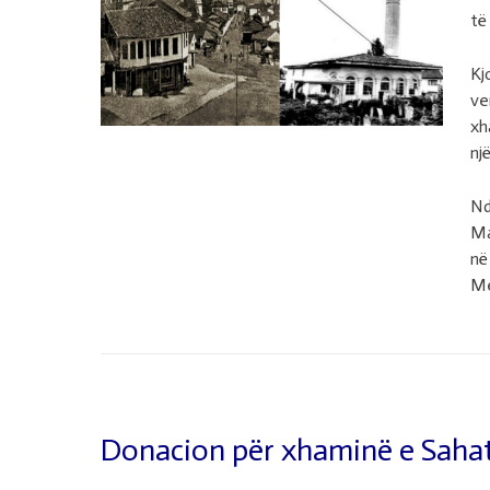
të
Kj
ve
xh
nj
Nd
Ma
në
Me
Donacion për xhaminë e Sahat