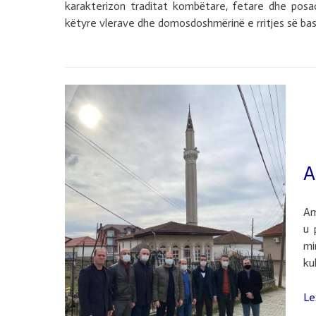
karakterizon traditat kombëtare, fetare dhe posaç
këtyre vlerave dhe domosdoshmërinë e rritjes së bash
A
Am
u 
mi
ku
Le